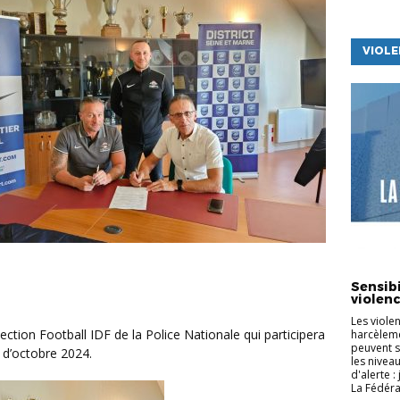
VIOLE
LA VIE D
Sensibi
violenc
Les viole
harcèleme
peuvent s
d’octobre 2024.
les nivea
d'alerte :
La Fédéra