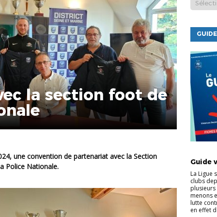
GUIDE
vec la section foot de
ionale
ACTUALI
Guide 
la Police Nationale.
La Ligue 
clubs dep
plusieurs 
menons e
lutte cont
en effet d