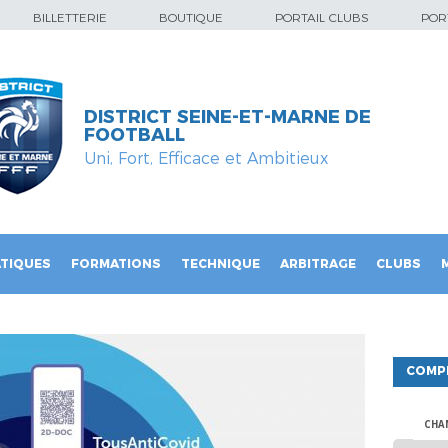
BILLETTERIE
BOUTIQUE
PORTAIL CLUBS
PORT
DISTRICT SEINE-ET-MARNE DE
FOOTBALL
Uni, Fort, Efficace et Ambitieux
TIQUES
FORMATIONS
TECHNIQUE
ARBITRAGE
CLUBS
COMP
CHA