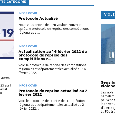
TTE CATÉGORIE
INFOS COVID
VIOLE
Protocole Actualisé
Nous vous prions de bien vouloir trouver ci-
après, le protocole de reprise des compétitions
régionales et...
INFOS COVID
Actualisation au 16 février 2022 du
protocole de reprise des
compétitions r...
Voici le protocole de reprise des compétitions
régionales et départementales actualisé au 16
février 2022...
LA VIE D
-après,
Sensibi
25 avril
violenc
INFOS COVID
es et
Protocole de reprise actualisé au 2
Les viole
du
février 2022
harcèleme
peuvent s
Voici le protocole de reprise des compétitions
les nivea
régionales et départementales actualisé au 2
d'alerte :
février 2022,...
La Fédéra