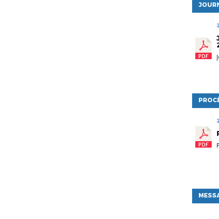
JOURN
PROC
MESSA