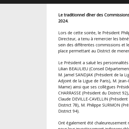
Le traditionnel dîner des Commissions du District s’est déroulé cette année le vendredi 12 avril
2024.
Lors de cette soirée, le Président Philippe COLLOT, entouré des membres du Comité
Directeur, a tenu à remercier les béné
sein des différentes commissions et l
place permettant au District de mener 
Le Président a salué les personnalités qui ont honoré cette réception de leur présence : M.
Lilian BEAULIEU (Conseil Départemen
M. Jamel SANDJAK (Président de la Li
Adjoint de la Ligue de Paris), M. Jean
Marne) ainsi que ses collègues Préside
CHARRASSE (Président du District 92)
Claude DEVILLE-CAVELLIN (Président d
District 78), M. Philippe SURMON (Pré
District 94).
Ont également été chaleureusement remercié les salariés, techniciens, arbitres et délégués
pour leur investissement indispensabl