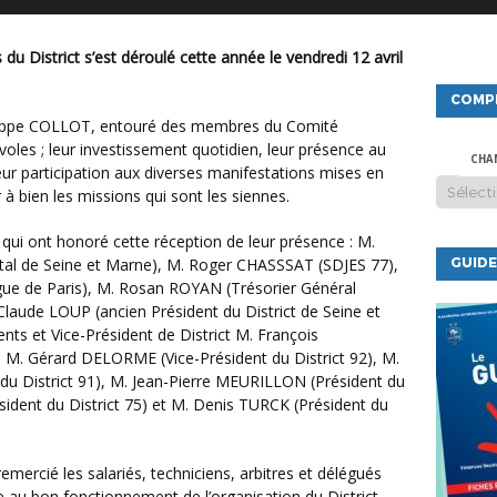
COMP
voles ; leur investissement quotidien, leur présence au
CHA
eur participation aux diverses manifestations mises en
à bien les missions qui sont les siennes.
tal de Seine et Marne), M. Roger CHASSSAT (SDJES 77),
GUIDE
gue de Paris), M. Rosan ROYAN (Trésorier Général
-Claude LOUP (ancien Président du District de Seine et
nts et Vice-Président de District M. François
, M. Gérard DELORME (Vice-Président du District 92), M.
u District 91), M. Jean-Pierre MEURILLON (Président du
sident du District 75) et M. Denis TURCK (Président du
e au bon fonctionnement de l’organisation du District.