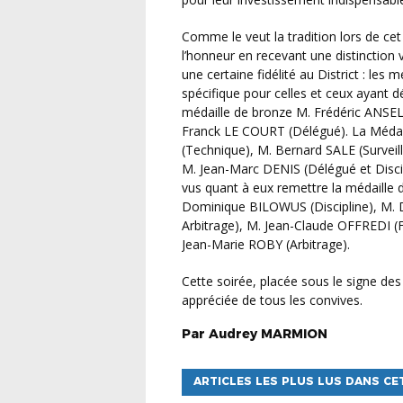
Comme le veut la tradition lors de cet évènement, certains commissaires ont été mis à
l’honneur en recevant une distinction
une certaine fidélité au District : les
spécifique pour celles et ceux ayant d
médaille de bronze M. Frédéric ANSEL
Franck LE COURT (Délégué). La Méda
(Technique), M. Bernard SALE (Surveil
M. Jean-Marc DENIS (Délégué et Discip
vus quant à eux remettre la médaille d
Dominique BILOWUS (Discipline), M. D
Arbitrage), M. Jean-Claude OFFREDI (
Jean-Marie ROBY (Arbitrage).
Cette soirée, placée sous le signe des jeux olympiques, thème de circonstance, a été
appréciée de tous les convives.
Par
Audrey
MARMION
ARTICLES LES PLUS LUS DANS CE