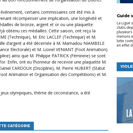
ACTUALI
Guide 
 venant récompenser une implication, une longévité et
La Ligue 
 médailles de bronze, argent et or ou une plaquette
clubs dep
éjà obtenu ces médailles. Cette saison, ont reçu la
plusieurs 
menons e
ME (Technique), M. Eric LACLEF (Technique) et M.
lutte cont
ille d’argent a été décernée à M. Mamadou NIAMBELE
en effet d
lance Electorale) et M. Lionel VENIANT (Foot Animation).
line) ainsi que M. Philippe PATRICK (Féminine) se sont
’or. Enfin, ont eu l’honneur de recevoir une plaquette M.
VIOLE
aniel CARDOUX (Discipline), M. Pierre HUBERT (Statut
Foot Animation et Organisation des Compétitions) et M.
TTE CATÉGORIE