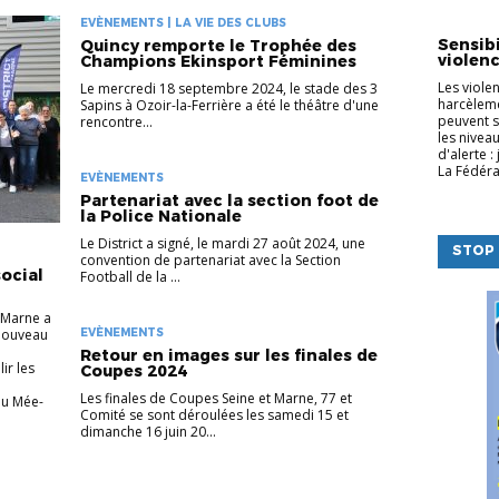
LA VIE D
EVÈNEMENTS | LA VIE DES CLUBS
Sensibi
Quincy remporte le Trophée des
violenc
Champions Ekinsport Féminines
Les viole
Le mercredi 18 septembre 2024, le stade des 3
harcèleme
Sapins à Ozoir-la-Ferrière a été le théâtre d'une
peuvent s
rencontre...
les nivea
d'alerte :
La Fédéra
EVÈNEMENTS
Partenariat avec la section foot de
la Police Nationale
Le District a signé, le mardi 27 août 2024, une
STOP 
convention de partenariat avec la Section
ocial
Football de la ...
t-Marne a
 nouveau
EVÈNEMENTS
Retour en images sur les finales de
ir les
Coupes 2024
Les finales de Coupes Seine et Marne, 77 et
du Mée-
Comité se sont déroulées les samedi 15 et
dimanche 16 juin 20...