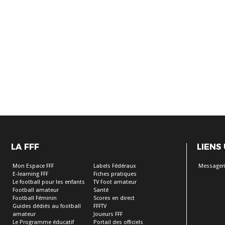
LA FFF
LIENS
Mon Espace FFF
Labels Fédéraux
Messageri
E-learning FFF
Fiches pratiques
Le football pour les enfants
TV Foot amateur
Football amateur
Santé
Football Féminin
Scores en direct
Guides dédiés au football
FFFTV
amateur
Joueurs FFF
Le Programme éducatif
Portail des officiels