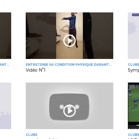
RANT
ENTRETENIR SA CONDITION PHYSIQUE DURANT
CLUB
LE CONFINEMENT
Vidéo N°1
Symp
CLUBS
CLUB