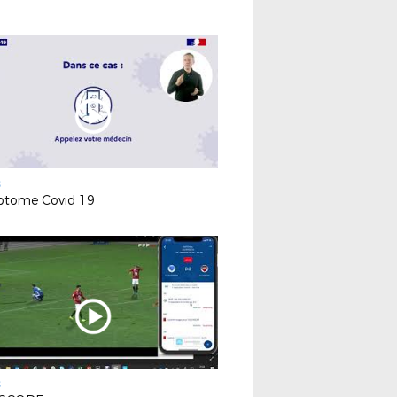
S
tome Covid 19
S