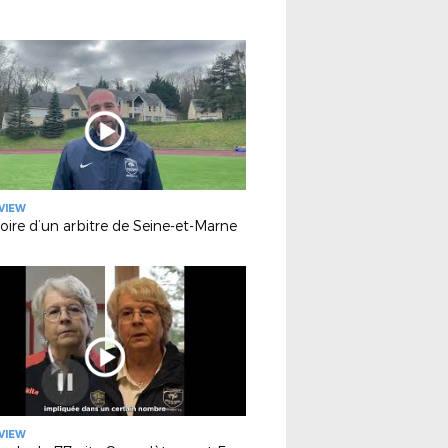
VIEW
toire d’un arbitre de Seine-et-Marne
VIEW