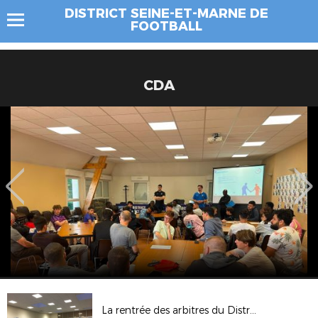
DISTRICT SEINE-ET-MARNE DE
FOOTBALL
CDA
La rentrée des arbitres du District secteur Sud