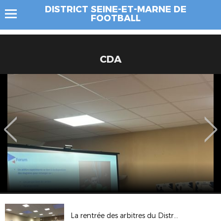
DISTRICT SEINE-ET-MARNE DE
FOOTBALL
CDA
La rentrée des arbitres du District secteur Sud