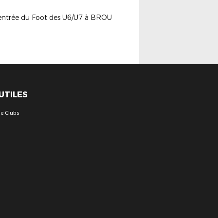
entrée du Foot des U6/U7 à BROU
 UTILES
e Clubs