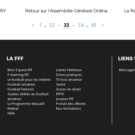
TRY
Retour sur l’Assemblée Générale Ordinaire Elective
La R
<
1
...
32
-
33
-
34
...
43
>
LA FFF
LIENS
Mon Espace FFF
Labels Fédéraux
Messageri
E-learning FFF
Fiches pratiques
Le football pour les enfants
TV Foot amateur
Football amateur
Santé
Football Féminin
Scores en direct
Guides dédiés au football
FFFTV
amateur
Joueurs FFF
Le Programme éducatif
Portail des officiels
fédéral
Nos formations
FAFA