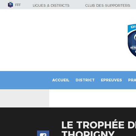
FFF
LIGUES & DISTRICTS
CLUB DES SUPPORTERS
ACCUEIL
DISTRICT
EPREUVES
PRA
LE TROPHÉE D
THORIGNY