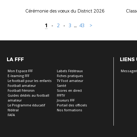
Cérémonie des vœux du District 2026
Class
1
-
2
-
3
...
43
>
LA FFF
LIENS
Mon Espace FFF
Labels Fédéraux
Messageri
E-learning FFF
Fiches pratiques
Le football pour les enfants
TV Foot amateur
Football amateur
Santé
Football Féminin
Scores en direct
Guides dédiés au football
FFFTV
amateur
Joueurs FFF
Le Programme éducatif
Portail des officiels
fédéral
Nos formations
FAFA