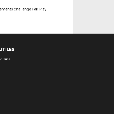
ements challenge Fair Play
 UTILES
e Clubs