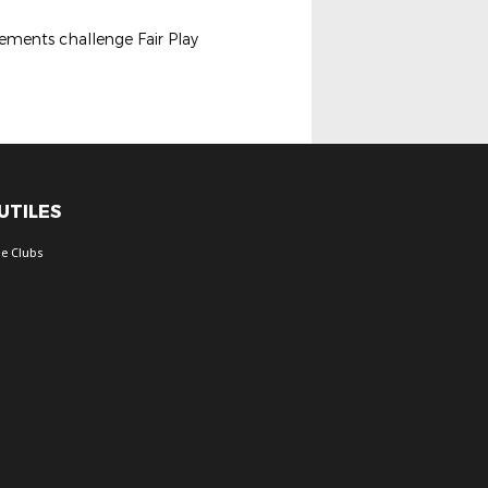
ements challenge Fair Play
 UTILES
e Clubs