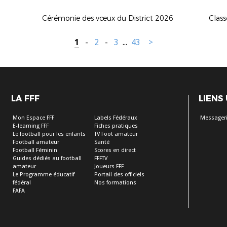
Cérémonie des vœux du District 2026
Class
1
-
2
-
3
...
43
>
LA FFF
LIENS
Mon Espace FFF
Labels Fédéraux
Messageri
E-learning FFF
Fiches pratiques
Le football pour les enfants
TV Foot amateur
Football amateur
Santé
Football Féminin
Scores en direct
Guides dédiés au football
FFFTV
amateur
Joueurs FFF
Le Programme éducatif
Portail des officiels
fédéral
Nos formations
FAFA